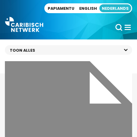
Direct naar artikel
PAPIAMENTU
ENGLISH
NEDERLANDS