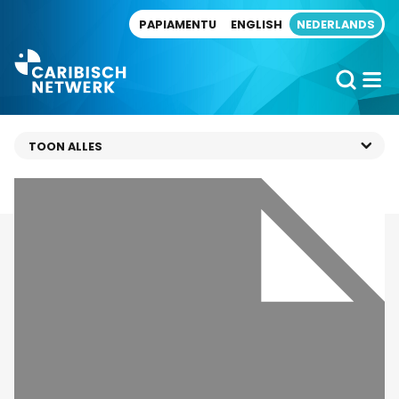
Direct naar artikel
PAPIAMENTU
ENGLISH
NEDERLANDS