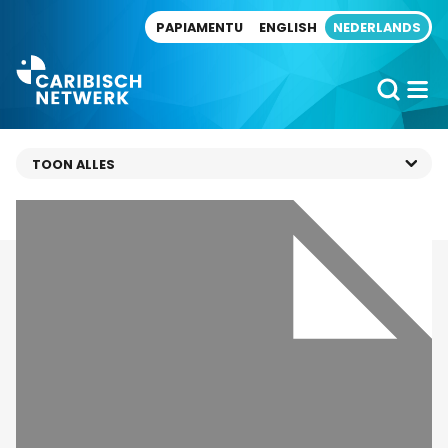
Direct naar artikel
PAPIAMENTU
ENGLISH
NEDERLANDS