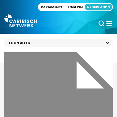
Direct naar artikel
PAPIAMENTU
ENGLISH
NEDERLANDS