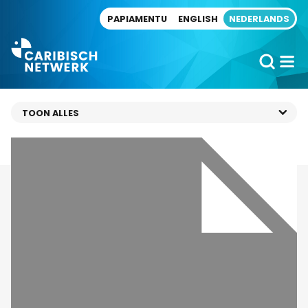
Direct naar artikel
PAPIAMENTU
ENGLISH
NEDERLANDS