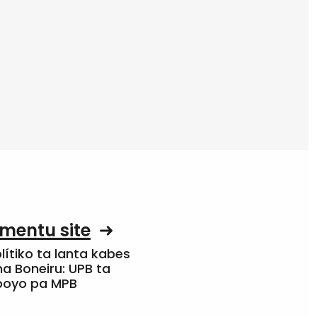
mentu site
olítiko ta lanta kabes
a Boneiru: UPB ta
apoyo pa MPB