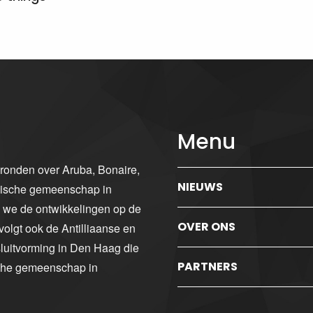
Menu
gronden over Aruba, Bonaire,
NIEUWS
ibische gemeenschap in
n we de ontwikkelingen op de
OVER ONS
volgt ook de Antilliaanse en
luitvorming in Den Haag die
PARTNERS
sche gemeenschap in