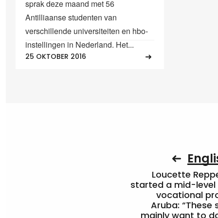
sprak deze maand met 56
Antilliaanse studenten van
verschillende universiteiten en hbo-
instellingen in Nederland. Het...
25 OKTOBER 2016
Engli
Loucette Rep
started a mid-level
vocational pr
Aruba: “These 
mainly want to do