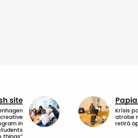
sh site
Papia
penhagen
Krísis p
 creative
atrobe n
ogram in
retirá 
students
 things”