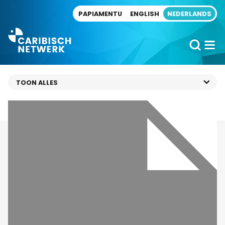
Direct naar artikel
PAPIAMENTU
ENGLISH
NEDERLANDS