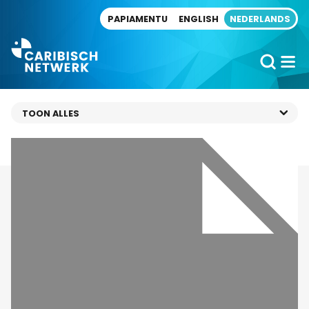
Direct naar artikel
PAPIAMENTU
ENGLISH
NEDERLANDS