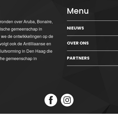
Menu
gronden over Aruba, Bonaire,
NIEUWS
ibische gemeenschap in
n we de ontwikkelingen op de
OVER ONS
volgt ook de Antilliaanse en
luitvorming in Den Haag die
PARTNERS
sche gemeenschap in