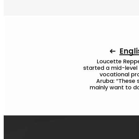
Engli
Loucette Rep
started a mid-level
vocational pr
Aruba: “These 
mainly want to do