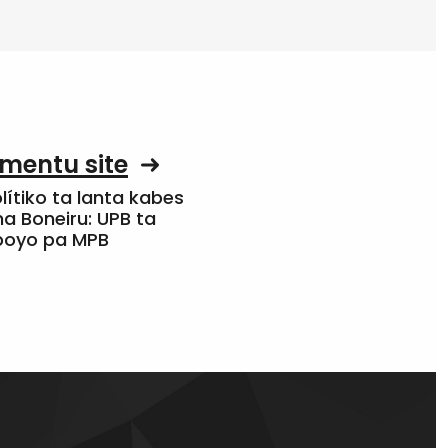
mentu site
olítiko ta lanta kabes
a Boneiru: UPB ta
apoyo pa MPB