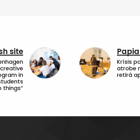
sh site
Papia
penhagen
Krísis p
 creative
atrobe n
ogram in
retirá 
students
 things”