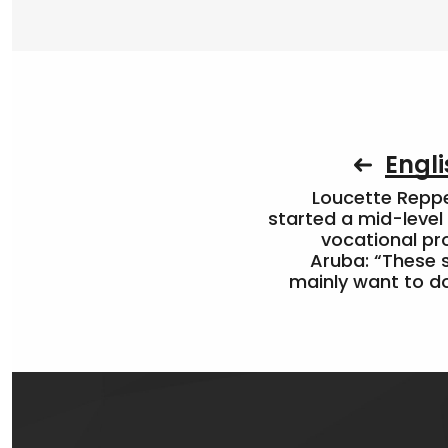
Engli
Loucette Rep
started a mid-level
vocational pr
Aruba: “These 
mainly want to do