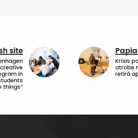
sh site
Papia
penhagen
Krísis p
 creative
atrobe n
ogram in
retirá 
students
 things”