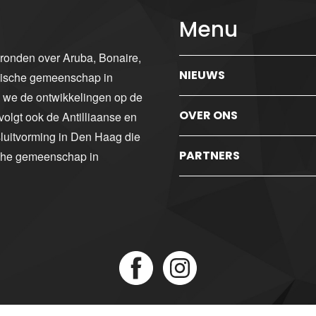
Menu
gronden over Aruba, Bonaire,
NIEUWS
ibische gemeenschap in
n we de ontwikkelingen op de
OVER ONS
volgt ook de Antilliaanse en
luitvorming in Den Haag die
PARTNERS
sche gemeenschap in