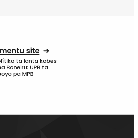
mentu site
olítiko ta lanta kabes
a Boneiru: UPB ta
apoyo pa MPB