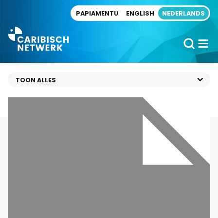
Direct naar artikel
PAPIAMENTU
ENGLISH
NEDERLANDS