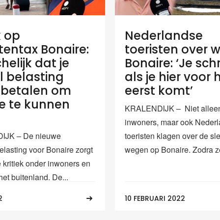
k op
Nederlandse
stentax Bonaire:
toeristen over 
helijk dat je
Bonaire: ‘Je schr
l belasting
als je hier voor 
 betalen om
eerst komt’
ie te kunnen
KRALENDIJK – Niet allee
inwoners, maar ook Neder
JK – De nieuwe
toeristen klagen over de sl
elasting voor Bonaire zorgt
wegen op Bonaire. Zodra ze
e kritiek onder inwoners en
 het buitenland. De...
2
10 FEBRUARI 2022