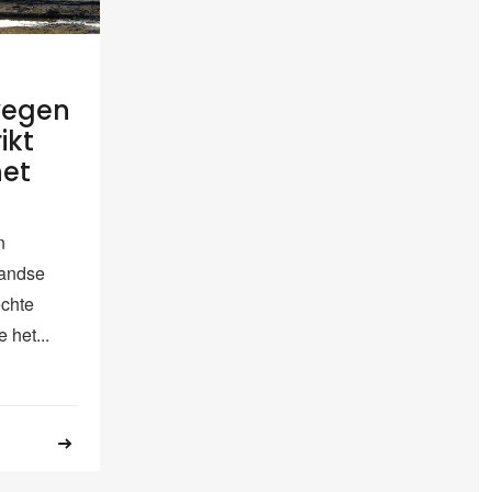
wegen
ikt
het
n
landse
echte
 het...