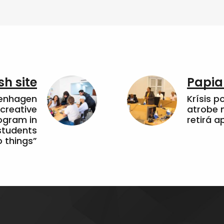
sh site
Papia
penhagen
Krísis p
 creative
atrobe n
ogram in
retirá 
students
 things”