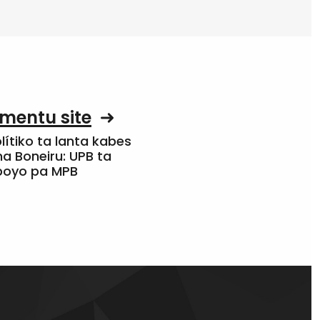
mentu site
olítiko ta lanta kabes
a Boneiru: UPB ta
apoyo pa MPB