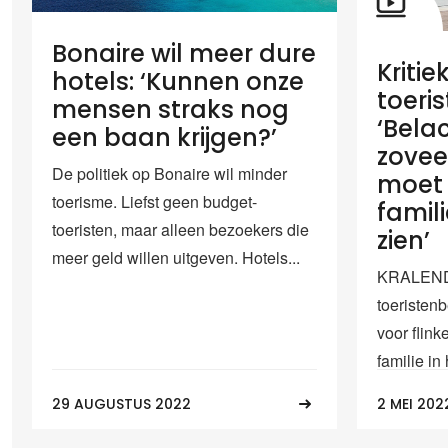
Bonaire wil meer dure
Kritie
hotels: ‘Kunnen onze
toeri
mensen straks nog
‘Belac
een baan krijgen?’
zovee
De politiek op Bonaire wil minder
moet
toerisme. Liefst geen budget-
famil
toeristen, maar alleen bezoekers die
zien’
meer geld willen uitgeven. Hotels...
KRALENDI
toeristenb
voor flink
familie in
29 AUGUSTUS 2022
2 MEI 202