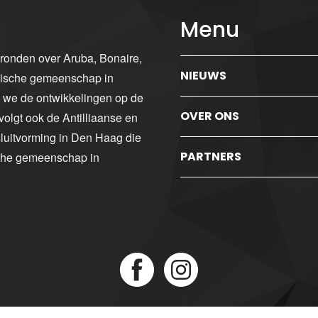
Menu
gronden over Aruba, Bonaire,
NIEUWS
ibische gemeenschap in
n we de ontwikkelingen op de
OVER ONS
volgt ook de Antilliaanse en
luitvorming in Den Haag die
PARTNERS
sche gemeenschap in