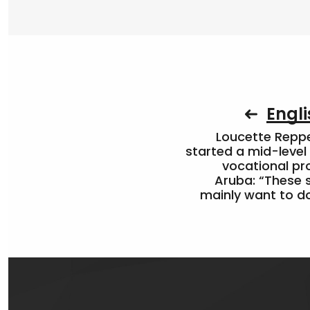
Engli
Loucette Rep
started a mid-level
vocational pr
Aruba: “These 
mainly want to do