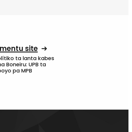
mentu site
olítiko ta lanta kabes
a Boneiru: UPB ta
apoyo pa MPB