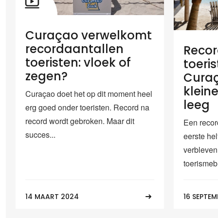
Curaçao verwelkomt
recordaantallen
Recor
toeristen: vloek of
toeri
zegen?
Cura
kleine
Curaçao doet het op dit moment heel
leeg
erg goed onder toeristen. Record na
record wordt gebroken. Maar dit
Een record
succes...
eerste he
verbleven
toerismeb
14 MAART 2024
16 SEPTEM