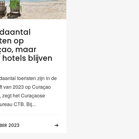
daantal
sten op
çao, maar
 hotels blijven
aantal toeristen zijn in de
lft van 2023 op Curaçao
, zegt het Curaçaose
ureau CTB. Bij...
BER 2023