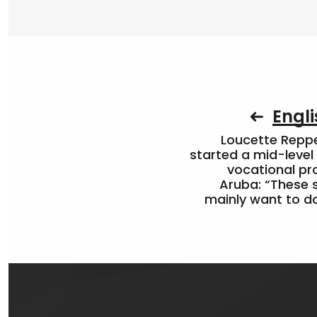
Engli
Loucette Rep
started a mid-level
vocational pr
Aruba: “These 
mainly want to do