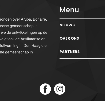
Menu
gronden over Aruba, Bonaire,
NIEUWS
ibische gemeenschap in
n we de ontwikkelingen op de
OVER ONS
volgt ook de Antilliaanse en
luitvorming in Den Haag die
PARTNERS
sche gemeenschap in