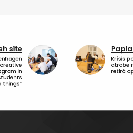
sh site
Papia
penhagen
Krísis p
 creative
atrobe n
ogram in
retirá 
students
 things”