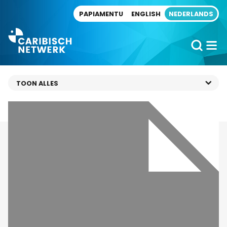
Direct naar artikel
PAPIAMENTU
ENGLISH
NEDERLANDS