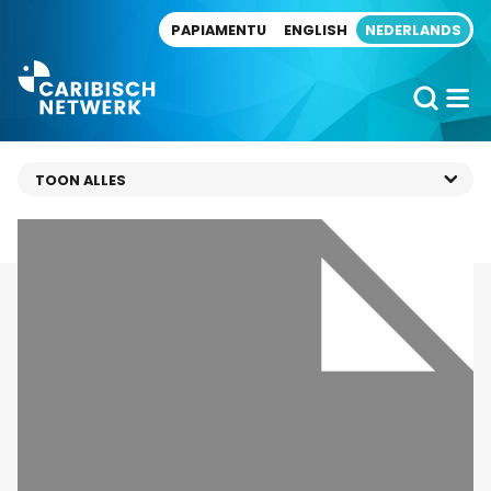
Direct naar artikel
PAPIAMENTU
ENGLISH
NEDERLANDS