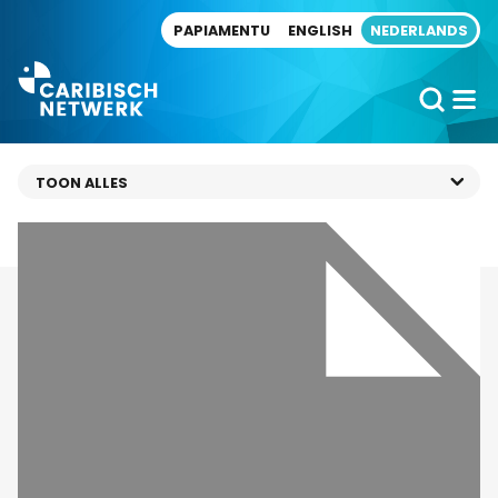
Direct naar artikel
PAPIAMENTU
ENGLISH
NEDERLANDS