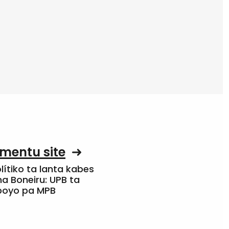
mentu site
olítiko ta lanta kabes
a Boneiru: UPB ta
apoyo pa MPB