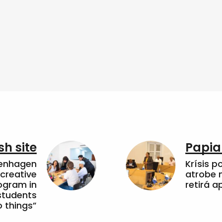
sh site
Papia
penhagen
Krísis p
 creative
atrobe n
ogram in
retirá 
students
 things”