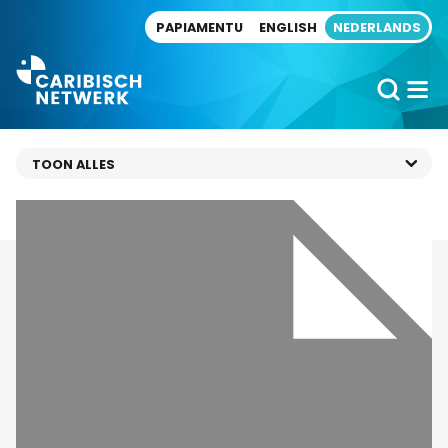
Direct naar artikel
PAPIAMENTU
ENGLISH
NEDERLANDS