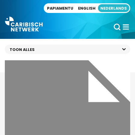
Direct naar artikel
PAPIAMENTU
ENGLISH
NEDERLANDS