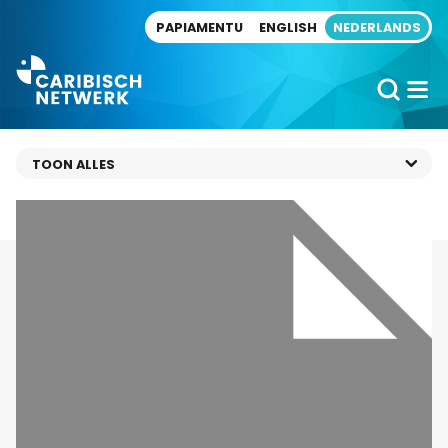
Direct naar artikel
PAPIAMENTU
ENGLISH
NEDERLANDS