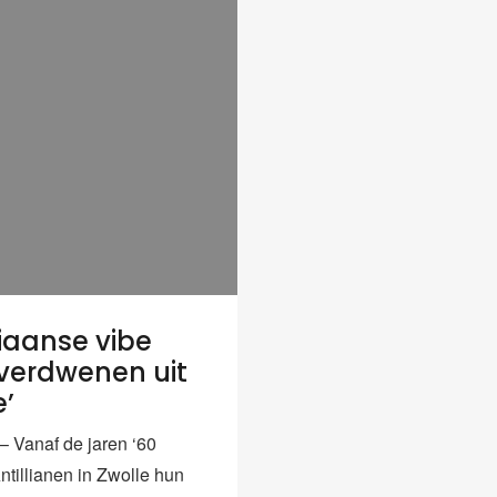
liaanse vibe
 verdwenen uit
e’
Vanaf de jaren ‘60
ntillianen in Zwolle hun