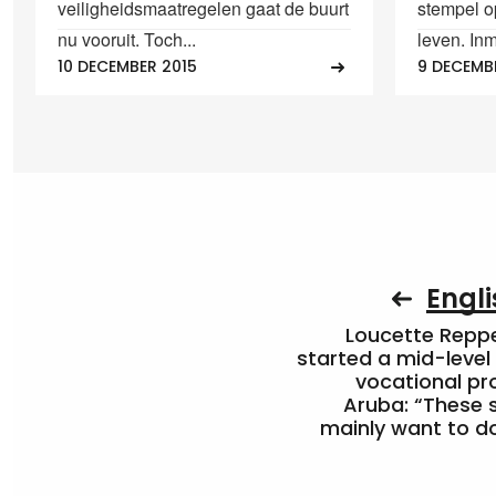
veiligheidsmaatregelen gaat de buurt
stempel op
nu vooruit. Toch...
leven. Inm
10 DECEMBER 2015
9 DECEMB
Engli
Loucette Rep
started a mid-level
vocational pr
Aruba: “These 
mainly want to do