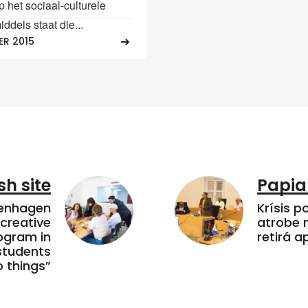
 het sociaal-culturele
iddels staat die...
ER 2015
sh site
Papia
penhagen
Krísis p
 creative
atrobe n
ogram in
retirá 
students
 things”