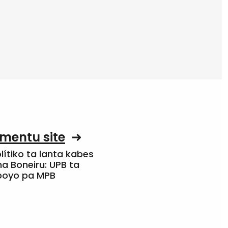
mentu site
olítiko ta lanta kabes
a Boneiru: UPB ta
apoyo pa MPB