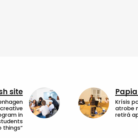
sh site
Papia
penhagen
Krísis p
 creative
atrobe n
ogram in
retirá 
students
 things”