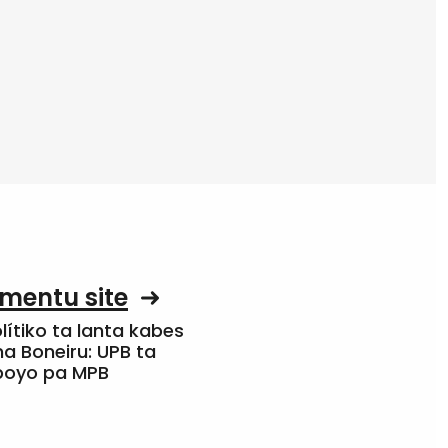
mentu site
olítiko ta lanta kabes
a Boneiru: UPB ta
apoyo pa MPB