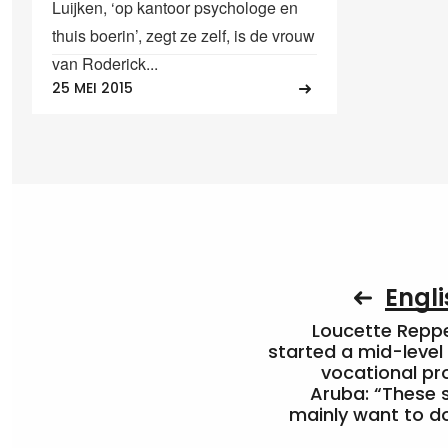
Luijken, ‘op kantoor psychologe en
thuis boerin’, zegt ze zelf, is de vrouw
van Roderick...
25 MEI 2015
Engli
Loucette Rep
started a mid-level
vocational pr
Aruba: “These 
mainly want to do