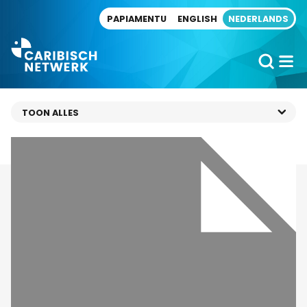
Direct naar artikel
PAPIAMENTU
ENGLISH
NEDERLANDS