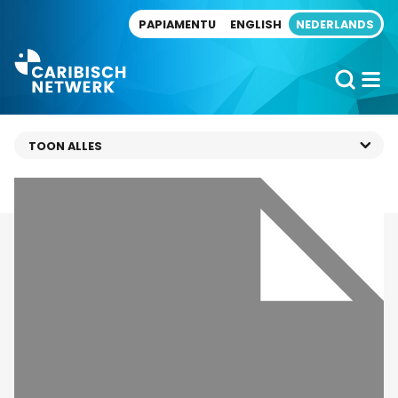
Direct naar artikel
PAPIAMENTU
ENGLISH
NEDERLANDS