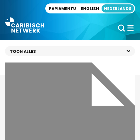
Direct naar artikel
PAPIAMENTU
ENGLISH
NEDERLANDS