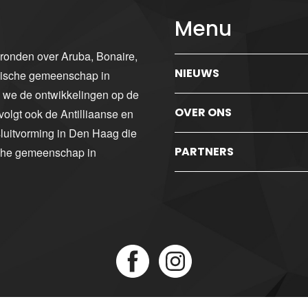
Menu
gronden over Aruba, Bonaire,
NIEUWS
ibische gemeenschap in
n we de ontwikkelingen op de
OVER ONS
volgt ook de Antilliaanse en
luitvorming in Den Haag die
PARTNERS
sche gemeenschap in