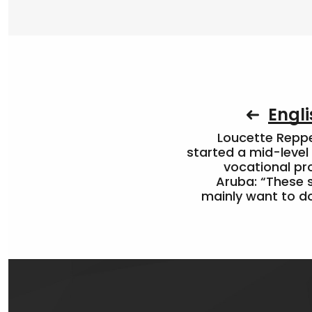
Engli
Loucette Rep
started a mid-level
vocational pr
Aruba: “These 
mainly want to do