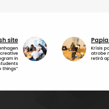
sh site
Papia
penhagen
Krísis p
 creative
atrobe n
ogram in
retirá 
students
 things”