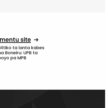
mentu site
olítiko ta lanta kabes
a Boneiru: UPB ta
apoyo pa MPB