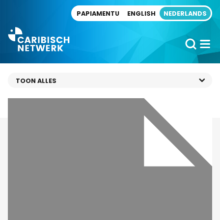
Direct naar artikel
PAPIAMENTU
ENGLISH
NEDERLANDS