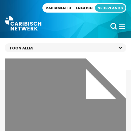
Direct naar artikel
PAPIAMENTU
ENGLISH
NEDERLANDS