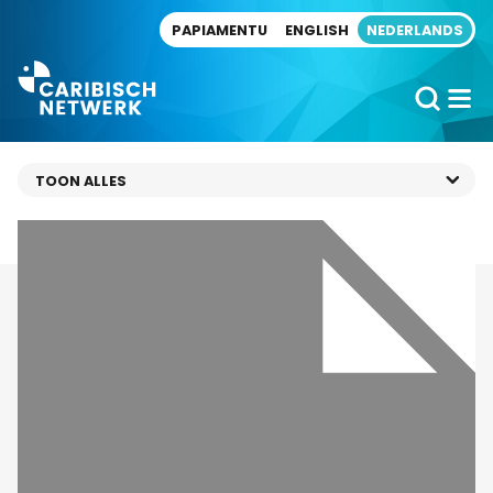
Direct naar artikel
PAPIAMENTU
ENGLISH
NEDERLANDS