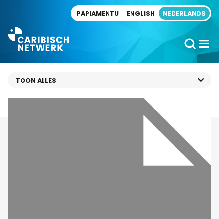
Direct naar artikel
PAPIAMENTU
ENGLISH
NEDERLANDS