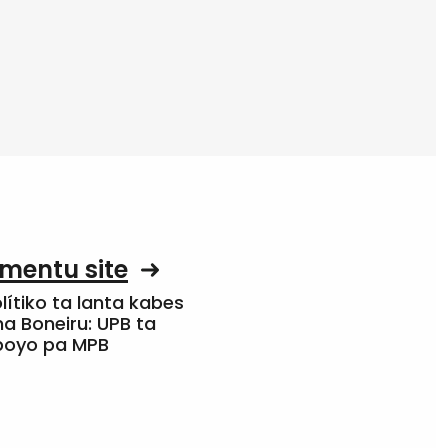
mentu site
olítiko ta lanta kabes
a Boneiru: UPB ta
apoyo pa MPB