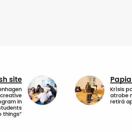
sh site
Papia
penhagen
Krísis p
 creative
atrobe n
ogram in
retirá 
students
 things”