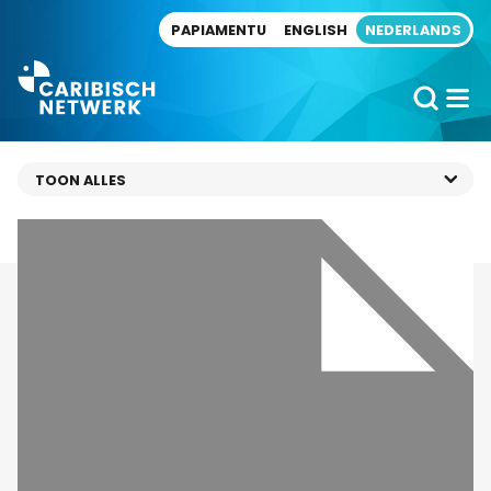
Direct naar artikel
PAPIAMENTU
ENGLISH
NEDERLANDS