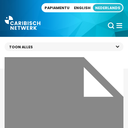
Direct naar artikel
PAPIAMENTU
ENGLISH
NEDERLANDS