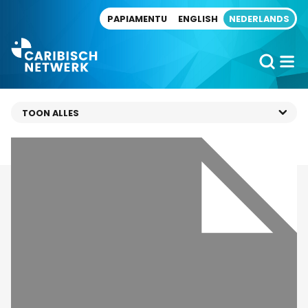
Direct naar artikel
PAPIAMENTU
ENGLISH
NEDERLANDS