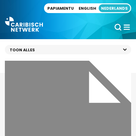
Direct naar artikel
PAPIAMENTU
ENGLISH
NEDERLANDS