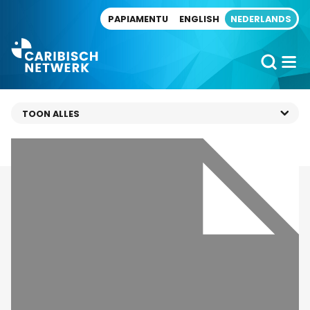
Direct naar artikel
PAPIAMENTU
ENGLISH
NEDERLANDS