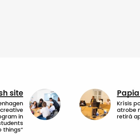
sh site
Papia
penhagen
Krísis p
 creative
atrobe n
ogram in
retirá 
students
 things”