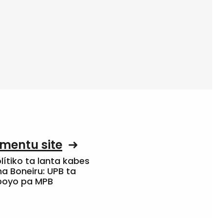
mentu site
olítiko ta lanta kabes
a Boneiru: UPB ta
apoyo pa MPB