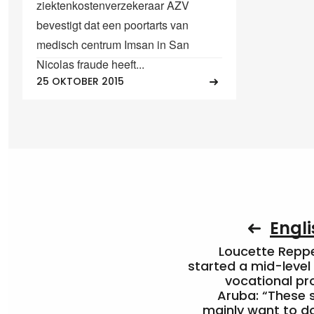
ziektenkostenverzekeraar AZV
bevestigt dat een poortarts van
medisch centrum Imsan in San
Nicolas fraude heeft...
25 OKTOBER 2015
Engli
Loucette Rep
started a mid-level
vocational pr
Aruba: “These 
mainly want to do