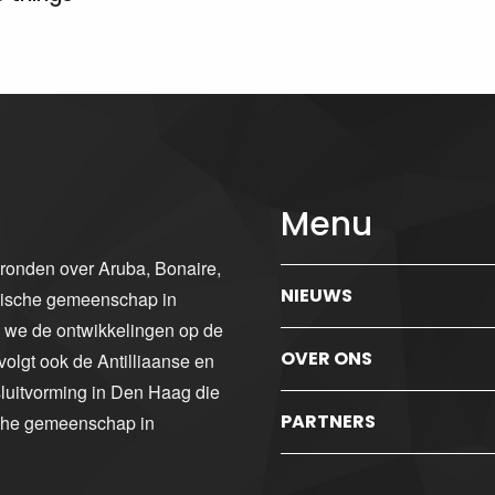
Menu
gronden over Aruba, Bonaire,
NIEUWS
ibische gemeenschap in
n we de ontwikkelingen op de
OVER ONS
volgt ook de Antilliaanse en
luitvorming in Den Haag die
PARTNERS
sche gemeenschap in