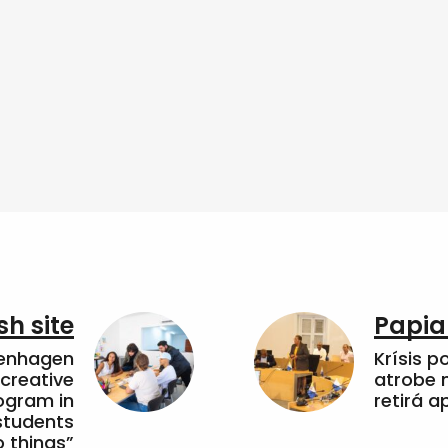
sh site
Papia
penhagen
Krísis p
 creative
atrobe n
ogram in
retirá 
students
 things”