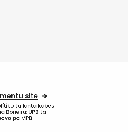
mentu site
olítiko ta lanta kabes
a Boneiru: UPB ta
apoyo pa MPB