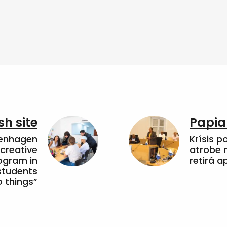
sh site
Papia
penhagen
Krísis p
 creative
atrobe n
ogram in
retirá 
students
 things”