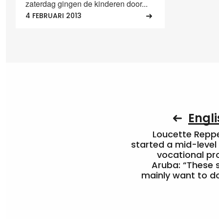
zaterdag gingen de kinderen door...
4 FEBRUARI 2013
Engli
Loucette Rep
started a mid-level
vocational pr
Aruba: “These 
mainly want to do