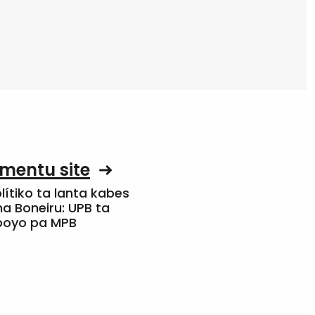
mentu site
olítiko ta lanta kabes
a Boneiru: UPB ta
apoyo pa MPB