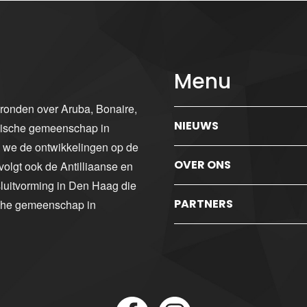
Menu
gronden over Aruba, Bonaire,
NIEUWS
ibische gemeenschap in
n we de ontwikkelingen op de
OVER ONS
volgt ook de Antilliaanse en
luitvorming in Den Haag die
PARTNERS
sche gemeenschap in