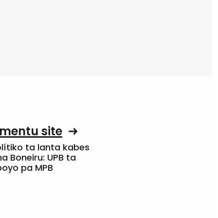
mentu site
olítiko ta lanta kabes
a Boneiru: UPB ta
apoyo pa MPB