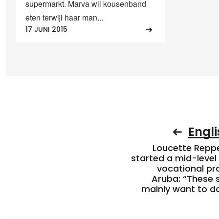
supermarkt. Marva wil kousenband
eten terwijl haar man...
17 JUNI 2015
Engli
Loucette Rep
started a mid-level
vocational pr
Aruba: “These 
mainly want to do