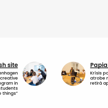
sh site
Papia
penhagen
Krísis p
 creative
atrobe n
ogram in
retirá 
students
 things”