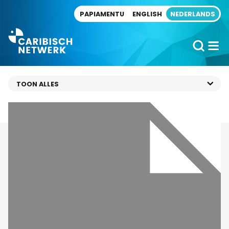
Direct naar artikel
PAPIAMENTU
ENGLISH
NEDERLANDS