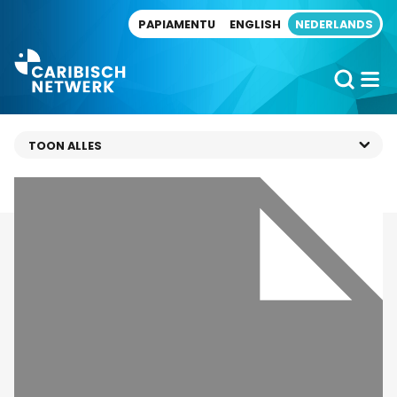
Direct naar artikel
PAPIAMENTU
ENGLISH
NEDERLANDS