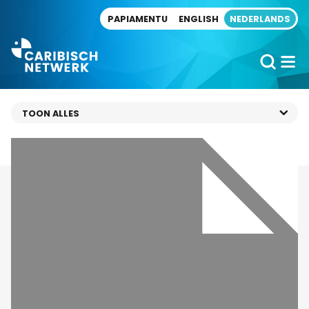
Direct naar artikel
PAPIAMENTU
ENGLISH
NEDERLANDS