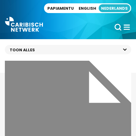
Direct naar artikel
PAPIAMENTU
ENGLISH
NEDERLANDS