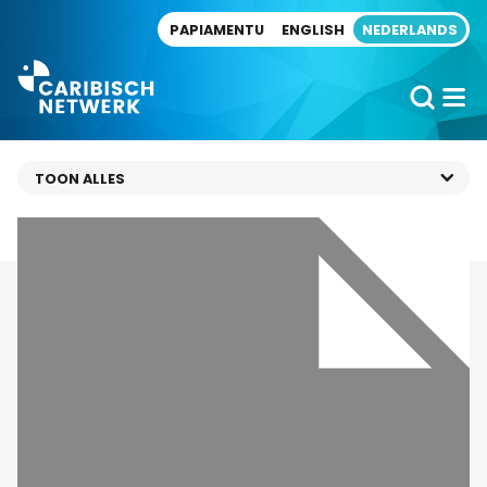
Direct naar artikel
PAPIAMENTU
ENGLISH
NEDERLANDS