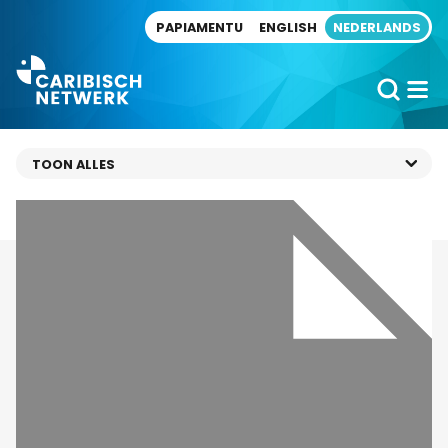
Direct naar artikel
PAPIAMENTU
ENGLISH
NEDERLANDS