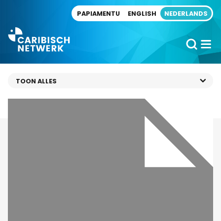
Direct naar artikel
PAPIAMENTU
ENGLISH
NEDERLANDS