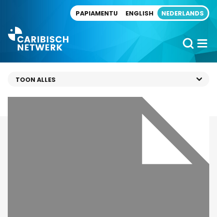
Direct naar artikel
PAPIAMENTU
ENGLISH
NEDERLANDS