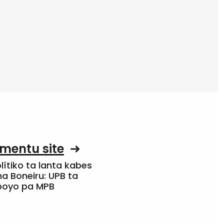
mentu site
olítiko ta lanta kabes
a Boneiru: UPB ta
apoyo pa MPB