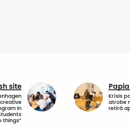
sh site
Papia
penhagen
Krísis p
 creative
atrobe n
ogram in
retirá 
students
 things”