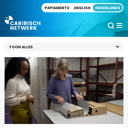
Direct naar artikel
PAPIAMENTU
ENGLISH
NEDERLANDS