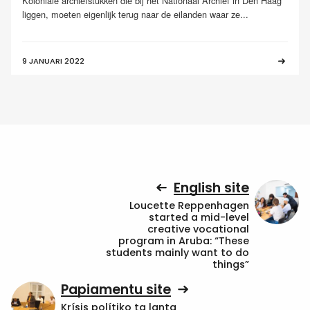
Koloniale archiefstukken die bij het Nationaal Archief in Den Haag
liggen, moeten eigenlijk terug naar de eilanden waar ze...
9 JANUARI 2022
English site
Loucette Reppenhagen
started a mid-level
creative vocational
program in Aruba: “These
students mainly want to do
things”
Papiamentu site
Krísis polítiko ta lanta